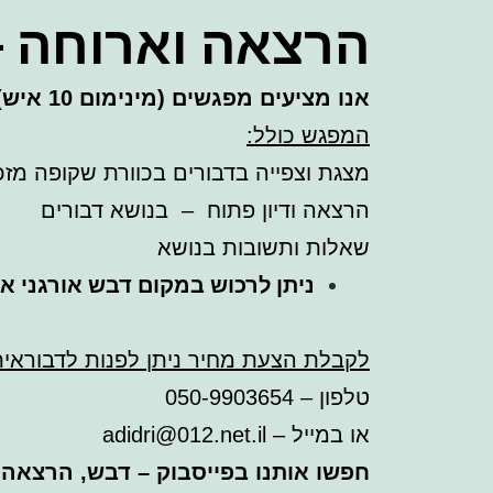
הרצאה וארוחה –
אנו מציעים מפגשים (מינימום 10 איש) להרצאה על דבורים ודבש + ארוחה ערב עשירה, הכוללת בשרים איכותיים ויין חופשי
המפגש כולל:
מצגת וצפייה בדבורים בכוורת שקופה מזכ
הרצאה ודיון פתוח – בנושא דבורים
שאלות ותשובות בנושא
ניתן לרכוש במקום דבש אורגני אי
לקבלת הצעת מחיר ניתן לפנות לדבוראית
טלפון – 050-9903654
או במייל –
adidri@012.net.il
חפשו אותנו בפייסבוק – דבש, הרצאה 